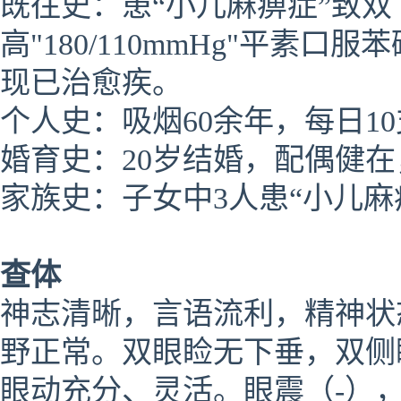
既往史：患“小儿麻痹症”致双
高"180/110mmHg"平
现已治愈疾。
个人史：吸烟60余年，每日1
婚育史：20岁结婚，配偶健在
家族史：子女中3人患“
查体
神志清晰，言语流利，精神状
野正常。双眼睑无下垂，双侧瞳
眼动充分、灵活。眼震（-）