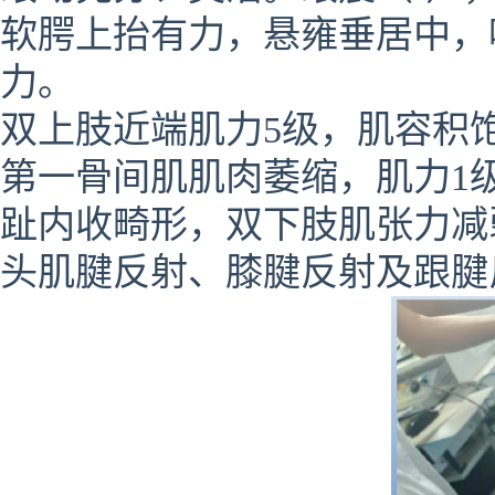
软腭上抬有力，悬雍垂居中，
力。
双上肢近端肌力5级，肌容积
第一骨间肌肌肉萎缩，肌力1
趾内收畸形，双下肢肌张力减
头肌腱反射、膝腱反射及跟腱