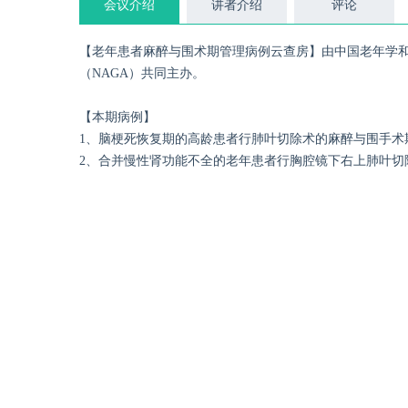
会议介绍
讲者介绍
评论
【老年患者麻醉与围术期管理病例云查房】由中国老年学
（NAGA）共同主办。
【本期病例】
1、脑梗死恢复期的高龄患者行肺叶切除术的麻醉与围手术
2、合并慢性肾功能不全的老年患者行胸腔镜下右上肺叶切