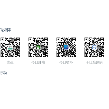
信矩阵
壹生
今日肿瘤
今日循环
今日糖尿病
行动