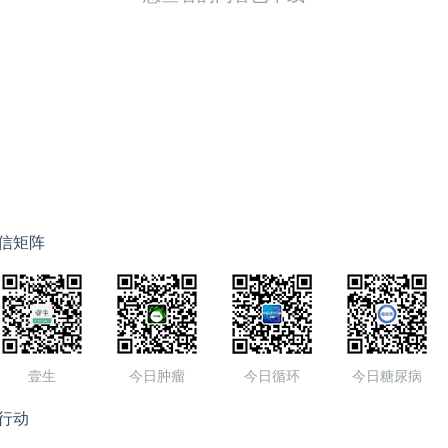
信矩阵
壹生
今日肿瘤
今日循环
今日糖尿病
行动