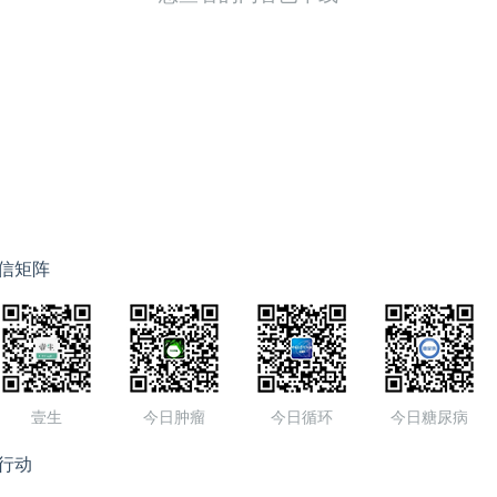
信矩阵
壹生
今日肿瘤
今日循环
今日糖尿病
行动