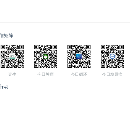
信矩阵
壹生
今日肿瘤
今日循环
今日糖尿病
行动