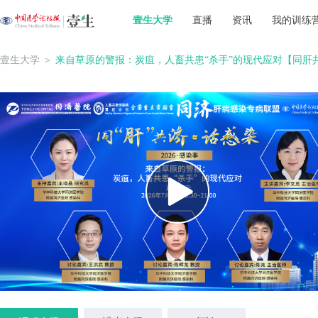
壹生大学
直播
资讯
我的训练
壹生大学
＞
来自草原的警报：炭疽，人畜共患“杀手”的现代应对【同肝共济·话