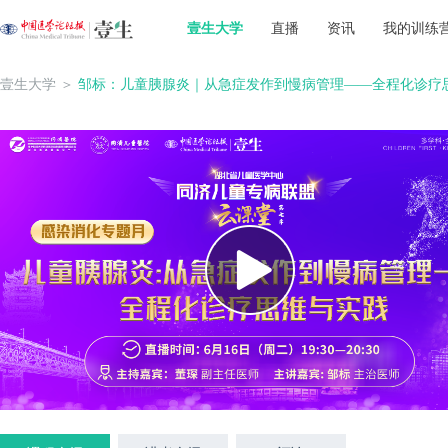
壹生大学
直播
资讯
我的训练
壹生大学
＞
邹标：儿童胰腺炎｜从急症发作到慢病管理——全程化诊疗