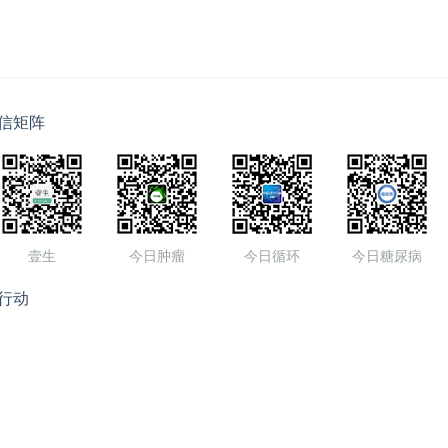
信矩阵
壹生
今日肿瘤
今日循环
今日糖尿病
行动