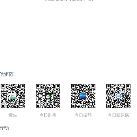
信矩阵
壹生
今日肿瘤
今日循环
今日糖尿病
行动