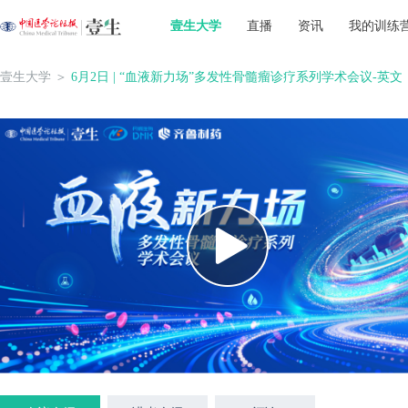
壹生大学
直播
资讯
我的训练
壹生大学
＞
6月2日 | “血液新力场”多发性骨髓瘤诊疗系列学术会议-英文