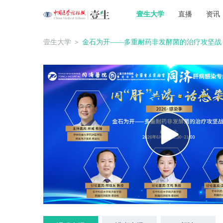
壹生大学
直播
资讯
壹生大学
＞
金石为开——多重耐药非发酵菌的治疗攻坚战【同肝