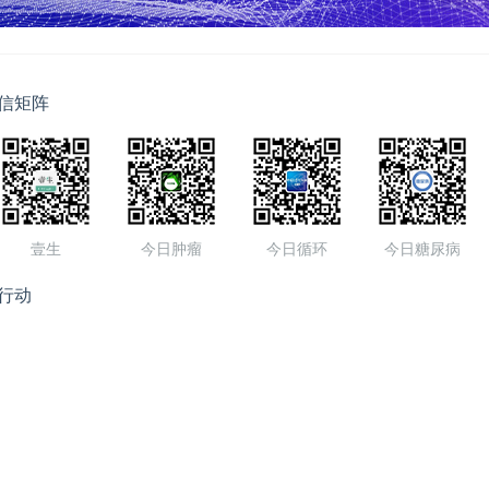
信矩阵
壹生
今日肿瘤
今日循环
今日糖尿病
行动