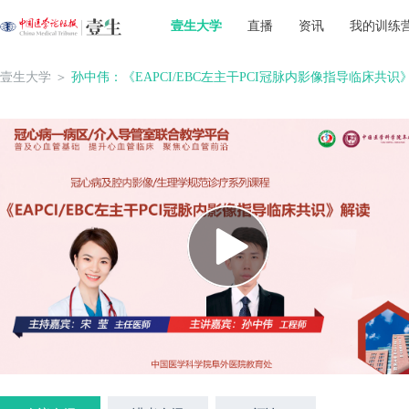
壹生大学
直播
资讯
我的训练
壹生大学
＞
孙中伟：《EAPCI/EBC左主干PCI冠脉内影像指导临床共识