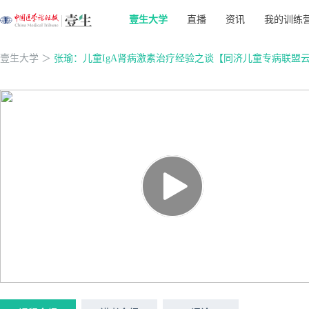
壹生大学
直播
资讯
我的训练
壹生大学
＞
张瑜：儿童IgA肾病激素治疗经验之谈【同济儿童专病联盟