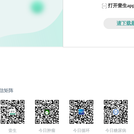
打开壹生a
请下载最
信矩阵
壹生
今日肿瘤
今日循环
今日糖尿病