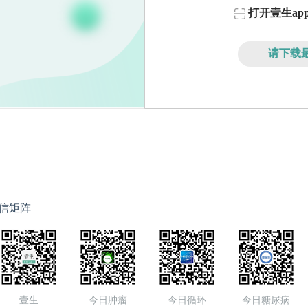
打开壹生a
请下载最
信矩阵
壹生
今日肿瘤
今日循环
今日糖尿病