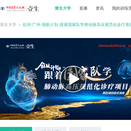
壹生大学
直播
资讯
我的训练
壹生大学
＞
杭州/广州-领航计划-跟着国家队学肺动脉高压规范化诊疗项