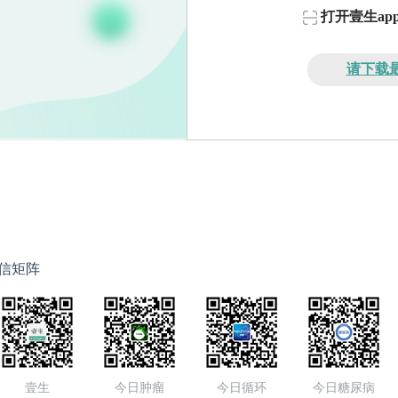
打开壹生a
请下载最
信矩阵
壹生
今日肿瘤
今日循环
今日糖尿病