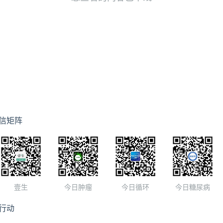
信矩阵
壹生
今日肿瘤
今日循环
今日糖尿病
行动