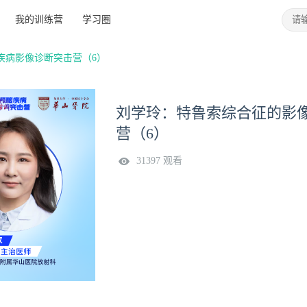
我的训练营
学习圈
脑疾病影像诊断突击营（6）
刘学玲：特鲁索综合征的影像
营（6）
31397 观看