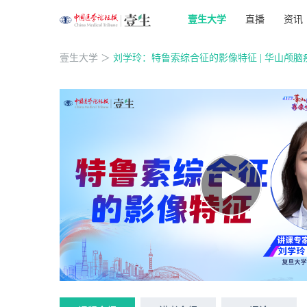
壹生大学
直播
资讯
壹生大学
＞
刘学玲：特鲁索综合征的影像特征 | 华山颅