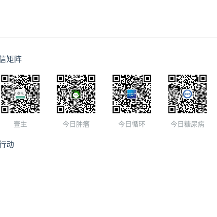
信矩阵
壹生
今日肿瘤
今日循环
今日糖尿病
行动