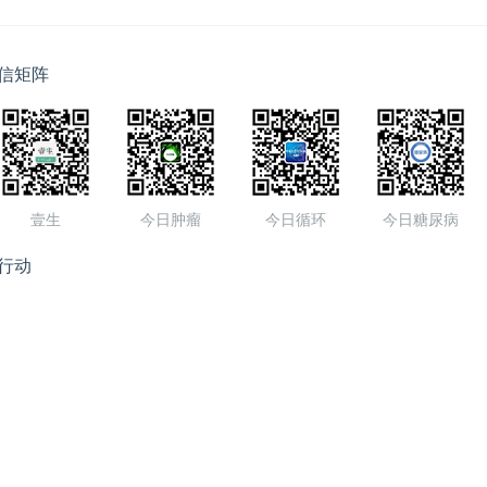
信矩阵
壹生
今日肿瘤
今日循环
今日糖尿病
行动