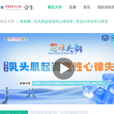
壹生大学
直播
资讯
我的训练
壹生大学
＞
蒋晨曦：乳头肌起源室性心律失常 | 安贞心律失常大讲堂