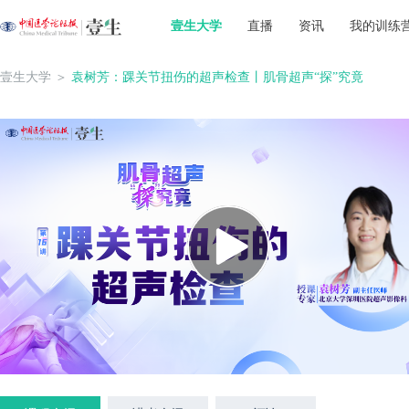
壹生大学
直播
资讯
我的训练
壹生大学
＞
袁树芳：踝关节扭伤的超声检查丨肌骨超声“探”究竟