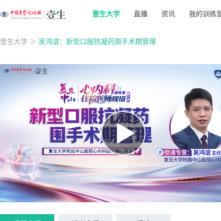
壹生大学
直播
资讯
我的训练
壹生大学
＞
吴鸿谊：新型口服抗凝药围手术期管理