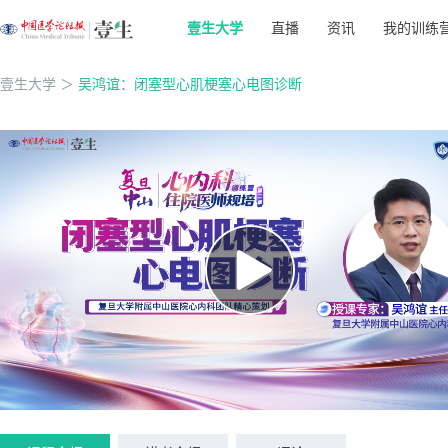
壹生大学
直播
资讯
我的训练
壹生大学
＞
吴鸿谊：闭塞型心肌梗塞心电图诊断