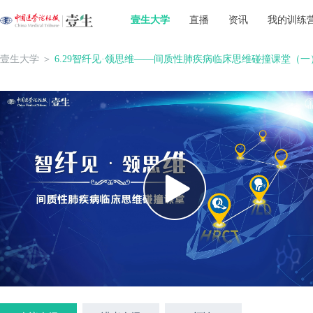
壹生大学
直播
资讯
我的训练
壹生大学
＞
6.29智纤见·领思维——间质性肺疾病临床思维碰撞课堂（一