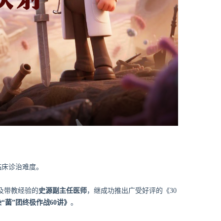
临床诊治难度。
及带教经验的
史源副主任医师
，继成功推出广受好评的《30
“菌”团终极作战60讲》
。