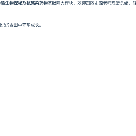
为
微生物探秘
及
抗感染药物基础
两大模块，欢迎跟随史源老师理清头绪，轻
知识的麦田中守望成长。