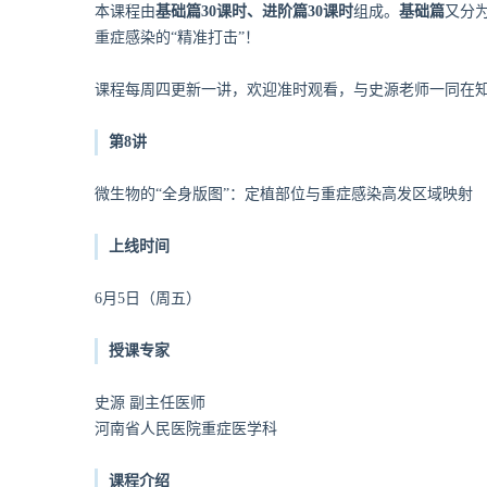
本课程由
基础篇30课时、进阶篇30课时
组成。
基础篇
又分
重症感染的“精准打击”！
课程每周四更新一讲，欢迎准时观看，与史源老师一同在
第8讲
微生物的“全身版图”：定植部位与重症感染高发区域映射
上线时间
6月5日（周五）
授课专家
史源 副主任医师
河南省人民医院重症医学科
课程介绍