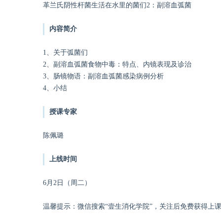
革兰氏阴性杆菌生活在水里的菌们2：副溶血弧菌
内容简介
1、关于弧菌们
2、副溶血弧菌食物中毒：特点、内镜表现及诊治
3、肠镜物语：副溶血弧菌感染病例分析
4、小结
授课专家
陈佩璐
上线时间
6月2日（周二）
温馨提示：微信搜索“壹生消化学院”，关注后免费获得上课提