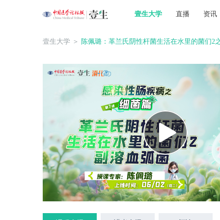
壹生大学
直播
资讯
壹生大学
＞
陈佩璐：革兰氏阴性杆菌生活在水里的菌们2