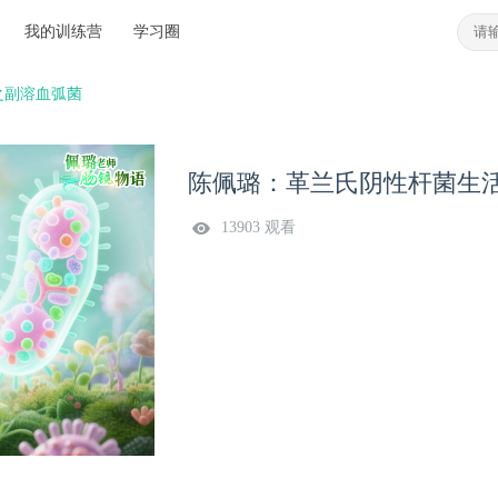
我的训练营
学习圈
之副溶血弧菌
陈佩璐：革兰氏阴性杆菌生
13903 观看