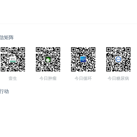
信矩阵
壹生
今日肿瘤
今日循环
今日糖尿病
行动