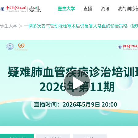
壹生大学
直播
资讯
我的训练
壹生大学
＞
一例多次支气管动脉栓塞术后仍反复大咯血的诊治策略（疑难肺