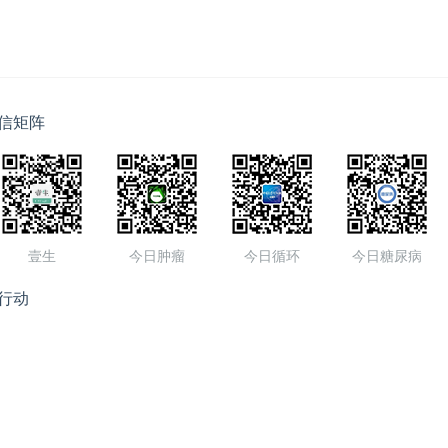
信矩阵
壹生
今日肿瘤
今日循环
今日糖尿病
行动