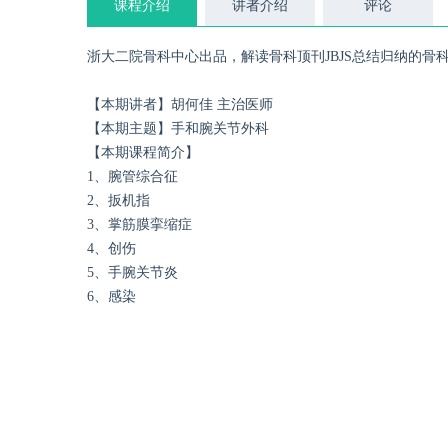
课程介绍
讲者介绍
评论
浙大二院骨科中心出品，解读骨科顶刊JBJS总结归纳的骨
【本期讲者】胡何佳 主治医师
【本期主题】手和腕关节外科
【本期课程简介】
1、腕管综合征
2、扳机指
3、掌筋膜挛缩症
4、创伤
5、手腕关节炎
6、感染