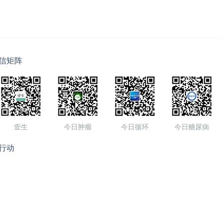
信矩阵
壹生
今日肿瘤
今日循环
今日糖尿病
行动