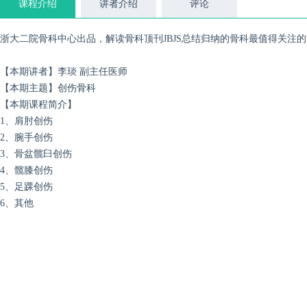
课程介绍
讲者介绍
评论
浙大二院骨科中心出品，解读骨科顶刊JBJS总结归纳的骨科最值得关注
【本期讲者】李琰 副主任医师
【本期主题】创伤骨科
【本期课程简介】
1、肩肘创伤
2、腕手创伤
3、骨盆髋臼创伤
4、髋膝创伤
5、足踝创伤
6、其他