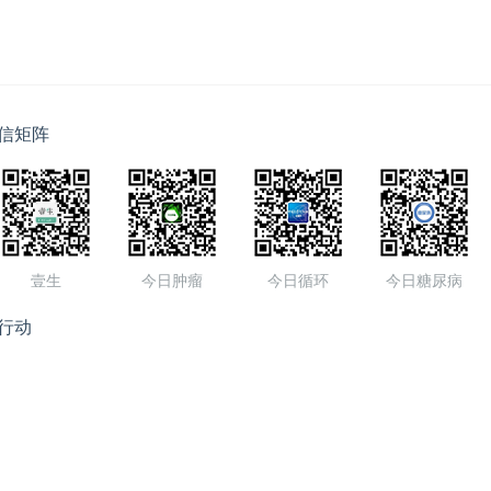
信矩阵
壹生
今日肿瘤
今日循环
今日糖尿病
行动