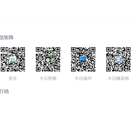
信矩阵
壹生
今日肿瘤
今日循环
今日糖尿病
行动