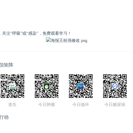
，关注“呼吸”或“感染”，免费观看学习！
信矩阵
壹生
今日肿瘤
今日循环
今日糖尿病
行动