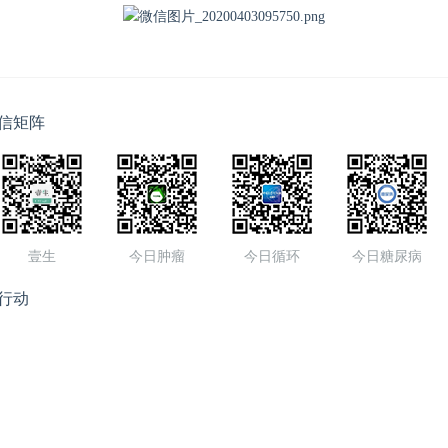
信矩阵
壹生
今日肿瘤
今日循环
今日糖尿病
行动