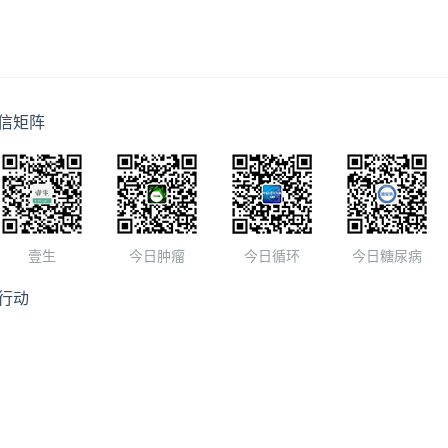
信矩阵
壹生
今日肿瘤
今日循环
今日糖尿病
行动