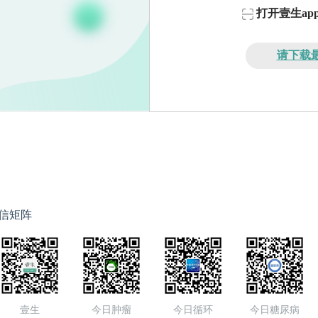
打开壹生a
请下载最
信矩阵
壹生
今日肿瘤
今日循环
今日糖尿病