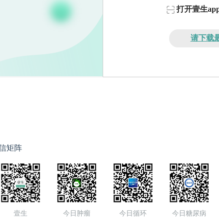
打开壹生a
请下载最
信矩阵
壹生
今日肿瘤
今日循环
今日糖尿病