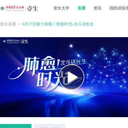
壹生大学
直播
资讯
我的训练
壹生直播
＞
6月17日第十四期丨肺愈时光-北斗话长生