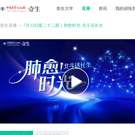
壹生大学
直播
资讯
我的训练
壹生直播
＞
7月22日第二十二期丨肺愈时光-北斗话长生