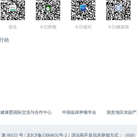
壹生
今日肿瘤
今日循环
今日糖尿病
行动
生健康委国际交流与合作中心
中国临床肿瘤学会
脱贫地区农副产
00153 号 |
京ICP备15004031号-2
｜违法和不良信息举报方式：（010）6403698