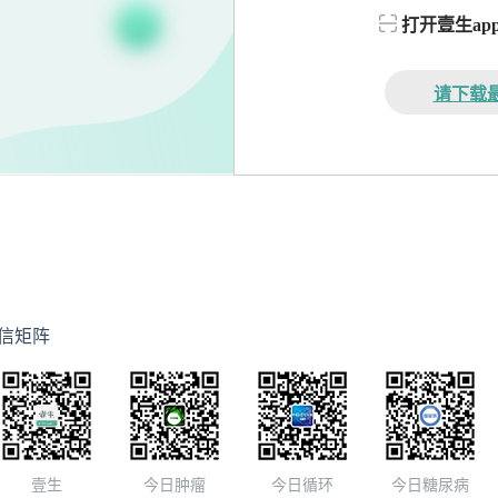
打开壹生a
请下载最
信矩阵
壹生
今日肿瘤
今日循环
今日糖尿病