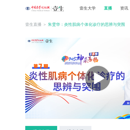
壹生大学
直播
资讯
壹生直播
＞
朱雯华：炎性肌病个体化诊疗的思辨与突围