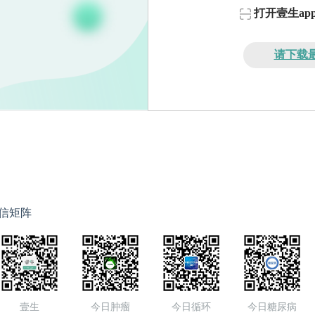
打开壹生a
请下载最
信矩阵
壹生
今日肿瘤
今日循环
今日糖尿病