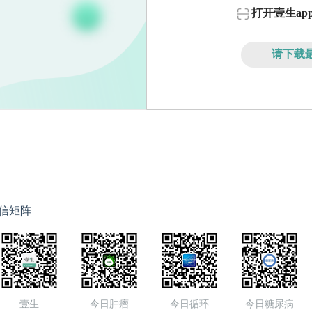
打开壹生a
请下载最
信矩阵
壹生
今日肿瘤
今日循环
今日糖尿病