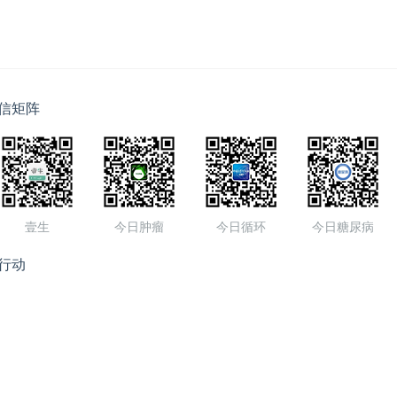
信矩阵
壹生
今日肿瘤
今日循环
今日糖尿病
行动