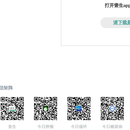
打开壹生a
请下载最
信矩阵
壹生
今日肿瘤
今日循环
今日糖尿病