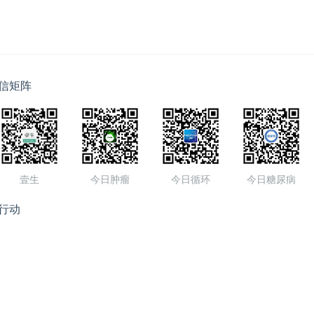
信矩阵
壹生
今日肿瘤
今日循环
今日糖尿病
行动